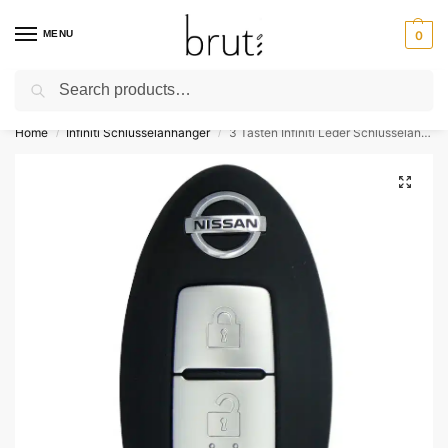
MENU
0
Search
⚡ Kostenloser Versand über 50 €
Home
Infiniti Schlüsselanhänger
3 Tasten Infiniti Leder Schlüsselanhänger
/
/