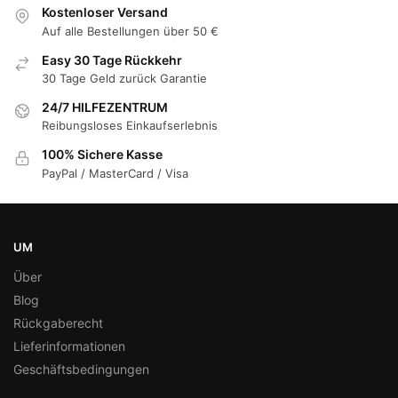
Kostenloser Versand
Auf alle Bestellungen über 50 €
Easy 30 Tage Rückkehr
30 Tage Geld zurück Garantie
24/7 HILFEZENTRUM
Reibungsloses Einkaufserlebnis
100% Sichere Kasse
PayPal / MasterCard / Visa
UM
Über
Blog
Rückgaberecht
Lieferinformationen
Geschäftsbedingungen