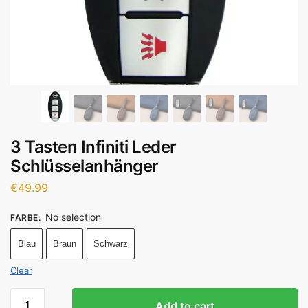
3 Tasten Infiniti Leder
Schlüsselanhänger
€
49.99
No selection
FARBE
:
Blau
Braun
Schwarz
Clear
Add to cart