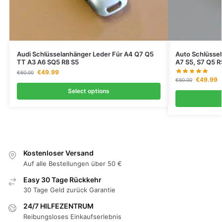
Audi Schlüsselanhänger Leder Für A4 Q7 Q5
Auto Schlüssel
TT A3 A6 SQ5 R8 S5
A7 S5, S7 Q5 R
€
49.99
€
60.00
€
49.99
€
60.00
Select options
Kostenloser Versand
Auf alle Bestellungen über 50 €
Easy 30 Tage Rückkehr
30 Tage Geld zurück Garantie
24/7 HILFEZENTRUM
Reibungsloses Einkaufserlebnis