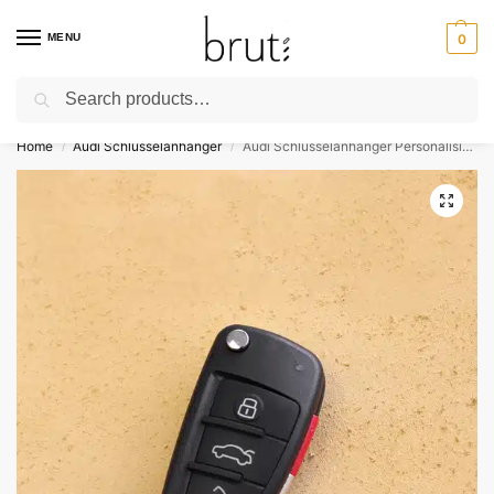
MENU
0
Search
⚡ Kostenloser Versand über 50 €
Home
Audi Schlüsselanhänger
Audi Schlüsselanhänger Personalisieren Für A1 A3 A6 Q2 Q3 Q7 TT TTS R8 S3 S6 RS3 A6L
/
/