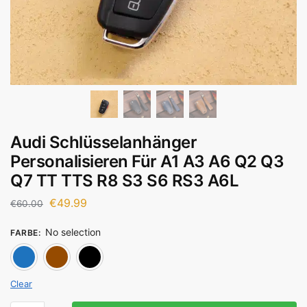
Audi Schlüsselanhänger
Personalisieren Für A1 A3 A6 Q2 Q3
Q7 TT TTS R8 S3 S6 RS3 A6L
€
49.99
€
60.00
No selection
FARBE
:
Blau
Braun
Schwarz
Clear