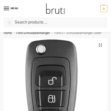
MENU
0
Search
⚡ Kostenloser Versand über 50 €
Home
Ford Schlüsselanhänger
Ford ST Schlüsselanhänger Leder
/
/