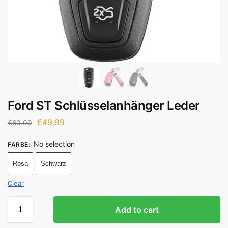
Ford ST Schlüsselanhänger Leder
€
49.99
€
60.00
No selection
FARBE
:
Rosa
Schwarz
Clear
Add to cart