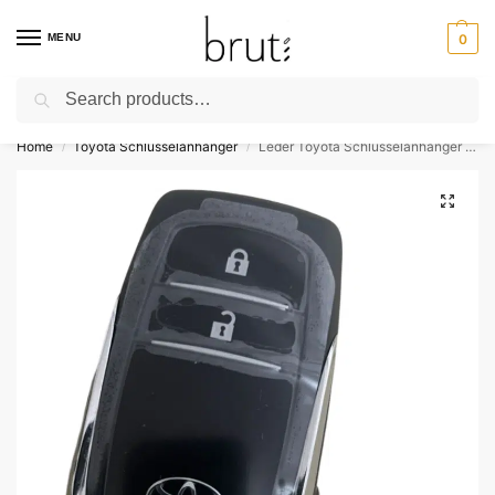
MENU
0
Search
⚡ Kostenloser Versand über 50 €
Home
Toyota Schlüsselanhänger
Leder Toyota Schlüsselanhänger Für Prius Camry Corolla RAV4 Land Cruiser Prado
/
/