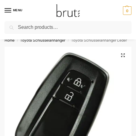
MENU
0
Search
⚡ Kostenloser Versand über 50 €
Home
Toyota Schlüsselanhänger
Toyota Schlüsselanhänger Leder
/
/