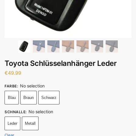
Toyota Schlüsselanhänger Leder
€
49.99
No selection
FARBE
:
Blau
Braun
Schwarz
No selection
SCHNALLE
:
Leder
Metall
Clear